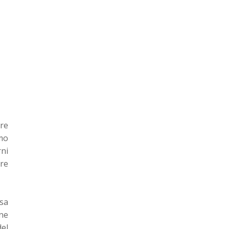
ore
amo
rni
re
sa
one
del