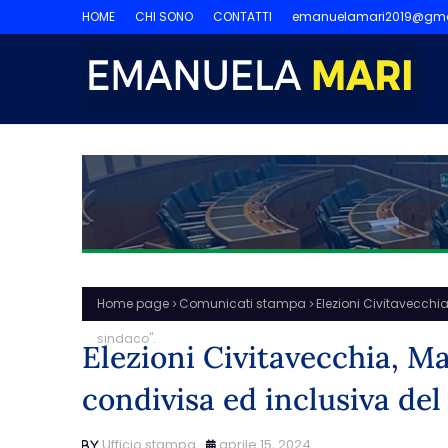
HOME
CHI SONO
CONTATTI
emanuelamari2019@gma
Home page
Comunicati stampa
Elezioni Civitavecchi
sindaco".
Elezioni Civitavecchia, Ma
condivisa ed inclusiva del
Ufficio stampa
aprile 15, 2024