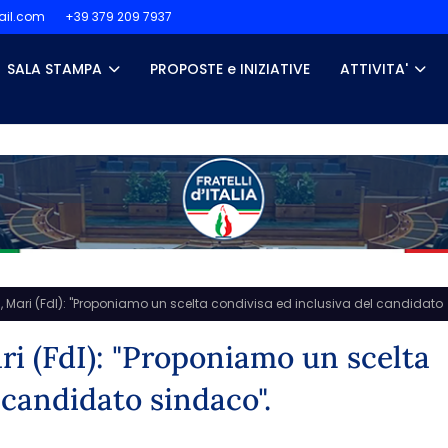
il.com
+39 379 209 7937
SALA STAMPA
PROPOSTE e INIZIATIVE
ATTIVITA'
a, Mari (FdI): "Proponiamo un scelta condivisa ed inclusiva del candidato
ri (FdI): "Proponiamo un scelta
 candidato sindaco".