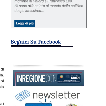
Seguici Su Facebook
 di
ia,
oni
mia
ari