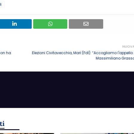
i
NUOV
 non ha
Elezioni Civitavecchia, Mari (FdI): “Accogliamo l'appello 
Massimiliano Grasso
ti