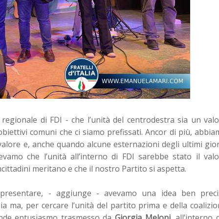
egionale di FDI - che l’unità del centrodestra sia un val
obiettivi comuni che ci siamo prefissati. Ancor di più, abbi
n valore e, anche quando alcune esternazioni degli ultimi gio
amo che l’unità all’interno di FDI sarebbe stato il valo
ncittadini meritano e che il nostro Partito si aspetta.
resentare, - aggiunge - avevamo una idea ben preci
hia ma, per cercare l’unità del partito prima e della coalizi
grande entusiasmo trasmesso da
Giorgia Meloni
, all’interno 