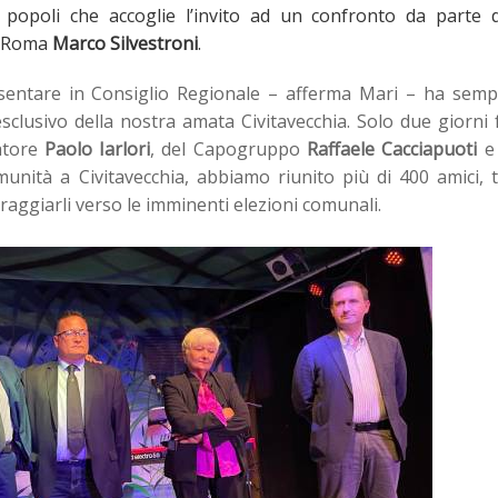
 popoli che accoglie l’invito ad un confronto da parte d
di Roma
Marco Silvestroni
.
esentare in Consiglio Regionale – afferma Mari – ha semp
clusivo della nostra amata Civitavecchia. Solo due giorni 
natore
Paolo Iarlori
, del Capogruppo
Raffaele Cacciapuoti
e 
nità a Civitavecchia, abbiamo riunito più di 400 amici, 
oraggiarli verso le imminenti elezioni comunali.