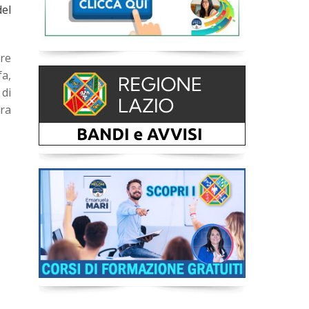
el
re
fa,
di
tra