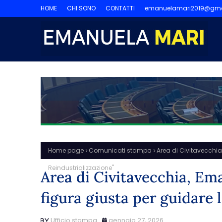
HOME
CHI SONO
CONTATTI
emanuelamari2019@gma
Home page
Comunicati stampa
Area di Civitavecchia,
Reindustrializzazione"
Area di Civitavecchia, Ema
figura giusta per guidare 
Ufficio stampa
gennaio 27, 2026