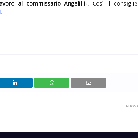
voro al commissario Angelilli
». Così il consiglie
i
.
NUOV