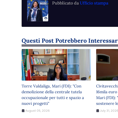
Pubblicato da
Ufficio stampa
Questi Post Potrebbero Interessar
Torre Valdaliga, Mari (FDI): "Con
Civitavecch
demolizione della centrale tutela
16mila euro
occupazionale per tutti e spazio a
Mari (FDI): 
nuovi progetti"
sostenere le
August 05, 2026
July 31, 202