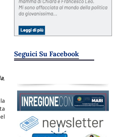
Seguici Su Facebook
ia
,
la
ta
el