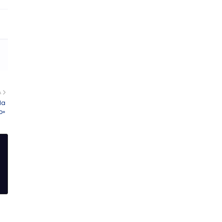
A
 la
o»