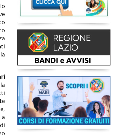
lo
ve
to
co
za
ti
la
ri
la
ti
te
e,
 a
di
so