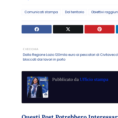
Comunicati stampa
Dal territorio
Obiettivi raggiun
VECCHIA
Dalla Regione Lazio 120mila euro ai pescatori di Civitavecc
bloccati dai lavori in porto
Pubblicato da
Ufficio stampa
Questi Post Potrebbero Interessar