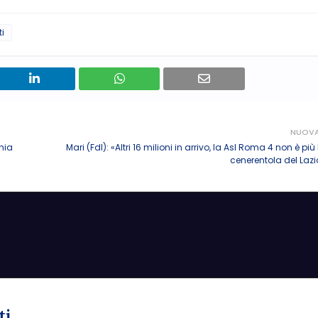
ti
NUOV
hia
Mari (FdI): «Altri 16 milioni in arrivo, la Asl Roma 4 non è più
cenerentola del Lazi
ti