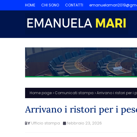
HOME
CHI SONO
CONTATTI
emanuelamari2019@gma
Home page
Comunicati stampa
Arrivano i ristori per 
Arrivano i ristori per i pe
Ufficio stampa
febbraio 23, 2026