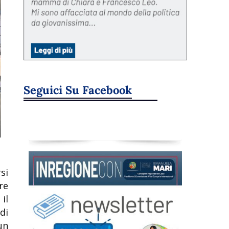
Seguici Su Facebook
rsi
re
il
di
un