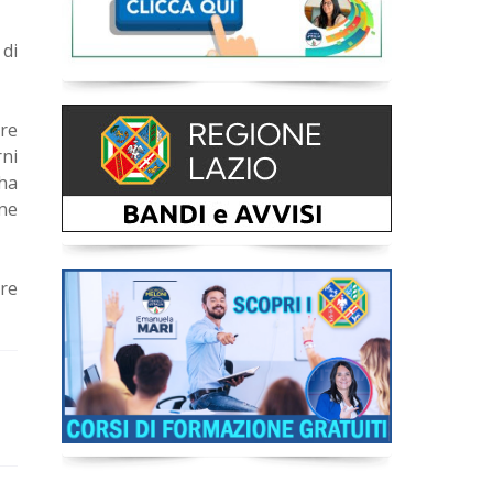
 di
re
ni
 ha
one
ore