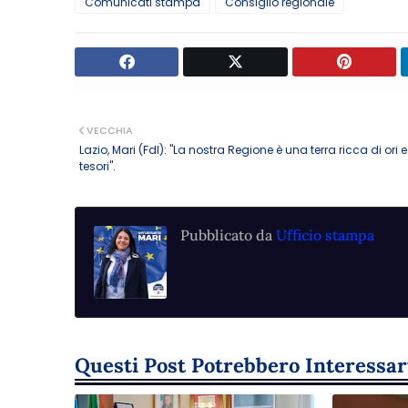
Comunicati stampa
Consiglio regionale
VECCHIA
Lazio, Mari (FdI): "La nostra Regione è una terra ricca di ori e
tesori".
Pubblicato da
Ufficio stampa
Questi Post Potrebbero Interessar