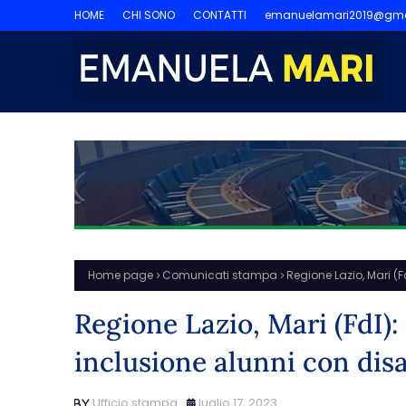
HOME
CHI SONO
CONTATTI
emanuelamari2019@gma
Home page
Comunicati stampa
Regione Lazio, Mari (F
Regione Lazio, Mari (FdI):
inclusione alunni con disa
Ufficio stampa
luglio 17, 2023