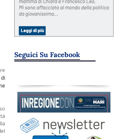
Seguici Su Facebook
are
 di
one
rso
ità
lla
del