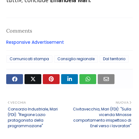
tutti», conclude
Emanuela Mari
.
Comments
Responsive Advertisement
Comunicati stampa
Consiglio regionale
Dal territorio
VECCHIA
NUOVA
Consorzio Industriale, Mari
Civitavecchia, Mari (FDI): "Sulla
(FDI): "Regione Lazio
vicenda Minosse
protagonista della
comportamento irrispettoso di
programmazione"
Enel verso i lavoratori"